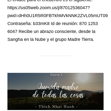
https://us05web.zoom.us/j/87012536047?
pwd=dHh0U1R5R0FBTkhMVkNNK2ZVL05mUT09
Contraseña: b33mK8 Id de reunión: 870 1253
6047 Recibe un abrazo consciente, desde la
Sangha en la Nube y el grupo Madre Tierra.