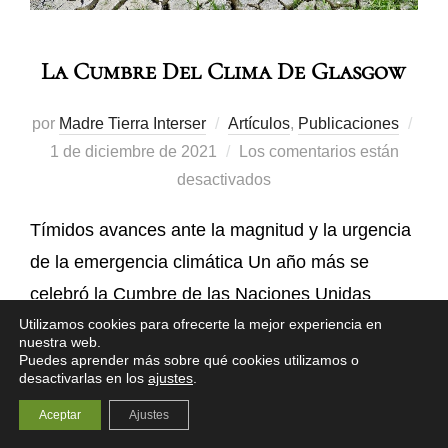
La Cumbre Del Clima De Glasgow
por
Madre Tierra Interser
Artículos
,
Publicaciones
1 de diciembre de 2021
Los comentarios están
desactivados
Tímidos avances ante la magnitud y la urgencia
de la emergencia climática Un año más se
celebró la Cumbre de las Naciones Unidas
sobre el cambio climático, y un año más
Utilizamos cookies para ofrecerte la mejor experiencia en
nuestra web.
decepcionó a la ciudadanía por sus insuficientes
Puedes aprender más sobre qué cookies utilizamos o
desactivarlas en los
ajustes
.
avances para afrontar un problema que ya
Aceptar
Ajustes
estamos sufriendo, con mayor frecuencia e