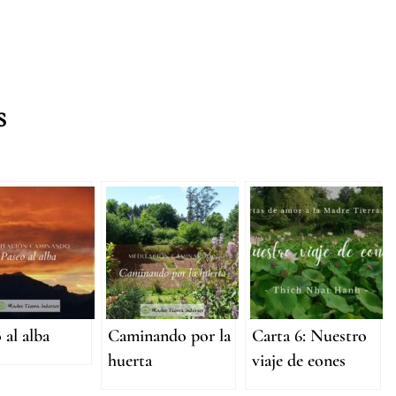
s
 al alba
Caminando por la
Carta 6: Nuestro
huerta
viaje de eones