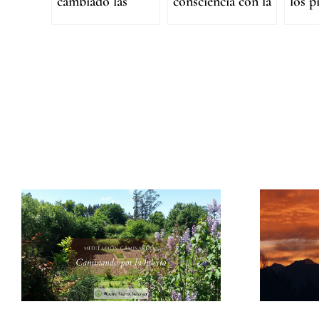
cambiado las
consciencia con la
los p
enseñanzas de Thay
Madre Tierra
tu forma de cuidar
de la Tierra?»