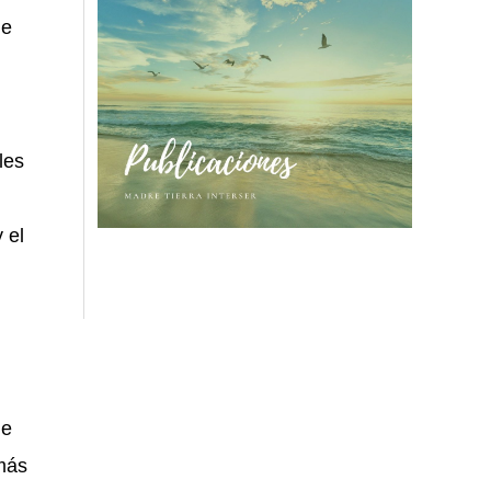
de
les
 el
de
 más