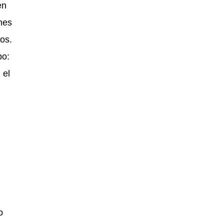
en
nes
os.
bo:
 el
o