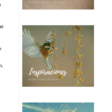
u
el
n
n,