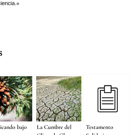
iencia.»
s
icando bajo
La Cumbre del
Testamento