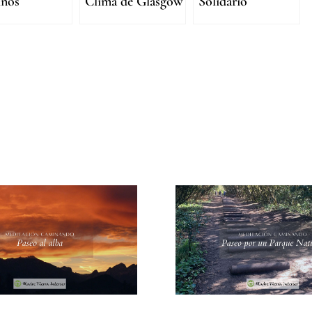
inos
Clima de Glasgow
Solidario