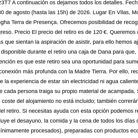
z3T7 A continuación os dejamos todos los detalles. Fec
 30 de agosto (hasta las 15h) de 2026. Lugar En Vilas, M
angha Terra de Presença. Ofrecemos posibilidad de recog
reso. Precio El precio del retiro es de 120 €. Queremos
s que sientan la aspiración de asistir, para ello hemos a
disponible durante el retiro una caja de Dana para que, 
ención es que este retiro sea una oportunidad para sume
conexión más profunda con la Madre Tierra. Por ello, 
de la experiencia de estar sin electricidad ni agua calien
e cada persona traiga su propio material de acampada, S
l coste del alojamiento no está incluido; también correrá
del retiro. Si necesitas ayuda con esta opción podemos
luye el desayuno, la comida y la cena de todos los días 
mínimamente procesados), preparadas con productos eco