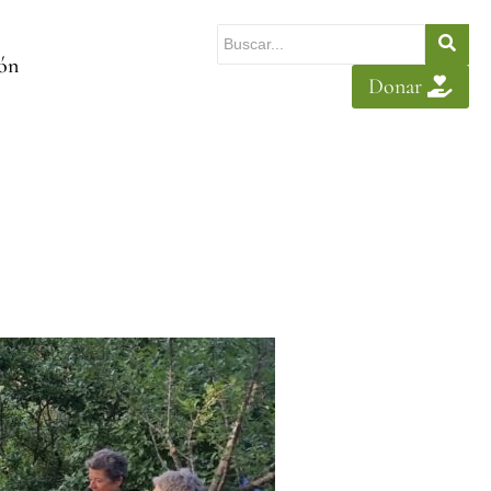
ión
Donar