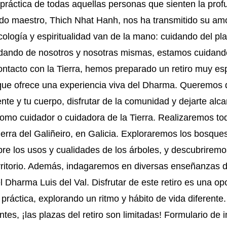
ráctica de todas aquellas personas que sienten la profu
ido maestro, Thich Nhat Hanh, nos ha transmitido su amo
ología y espiritualidad van de la mano: cuidando del p
idando de nosotros y nosotras mismas, estamos cuidando
ontacto con la Tierra, hemos preparado un retiro muy esp
e ofrece una experiencia viva del Dharma. Queremos q
ente y tu cuerpo, disfrutar de la comunidad y dejarte alc
como cuidador o cuidadora de la Tierra. Realizaremos to
 Sierra del Galiñeiro, en Galicia. Exploraremos los bosqu
e los usos y cualidades de los árboles, y descubriremo
rritorio. Además, indagaremos en diversas enseñanzas 
Dharma Luis del Val. Disfrutar de este retiro es una op
ráctica, explorando un ritmo y hábito de vida diferente.
ntes, ¡las plazas del retiro son limitadas! Formulario de i