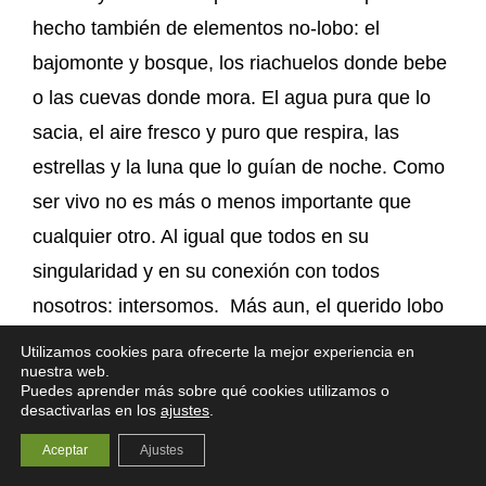
hecho también de elementos no-lobo: el
bajomonte y bosque, los riachuelos donde bebe
o las cuevas donde mora. El agua pura que lo
sacia, el aire fresco y puro que respira, las
estrellas y la luna que lo guían de noche. Como
ser vivo no es más o menos importante que
cualquier otro. Al igual que todos en su
singularidad y en su conexión con todos
nosotros: intersomos. Más aun, el querido lobo
parece querer recordarnos nuestro cometido:
Utilizamos cookies para ofrecerte la mejor experiencia en
nuestra web.
con una presencia serena y profunda cumplir
Puedes aprender más sobre qué cookies utilizamos o
nuestro maravillosa función en esta querida
desactivarlas en los
ajustes
.
Madre Tierra. ¿Qué podemos hacer? Apoyar
Aceptar
Ajustes
iniciativas ya en marcha para protegerlo