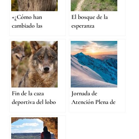
«¿Cómo han
El bosque de la
cambiado las
esperanza
enseñanzas de Thay
tu forma de cuidar
de la Tierra?»
Fin de la caza
Jornada de
deportiva del lobo
Atención Plena de
ibérico
Invierno:
Activismo en el día
a día