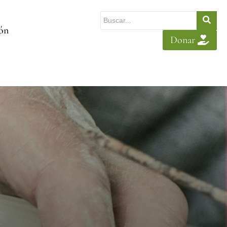
ión
Donar