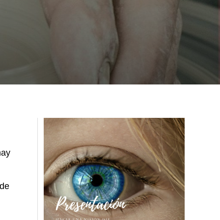
hay
 de