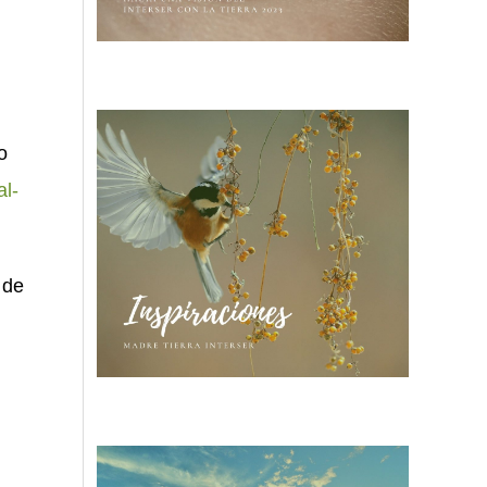
o
al-
 de