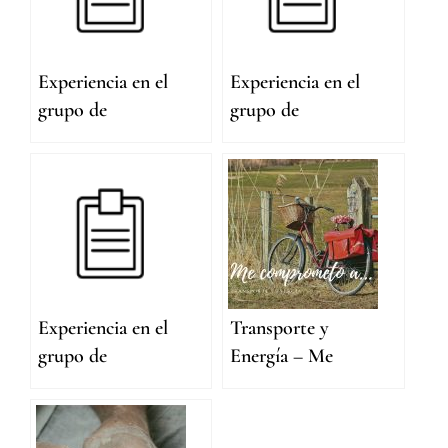
Experiencia en el
Experiencia en el
grupo de
grupo de
profundización
profundización
2022: Hacia una
2022: Hacia una
visión del Interser
visión del Interser
con la Tierra (Mar
con la Tierra (Pepe
Asunción
Linares)
Higueras)
Experiencia en el
Transporte y
grupo de
Energía – Me
profundización
comprometo a…
2022: Hacia una
visión del Interser