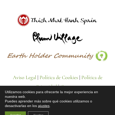
Aviso Legal
|
Política de Cookies
|
Política de
Privacidad
|
Contacto
Utilizamos cookies para ofrecerte la mejor experiencia en
nuestra web.
Puedes aprender más sobre qué cookies utilizamos o
desactivarlas en los
ajustes
.
© Todos los derechos reservados