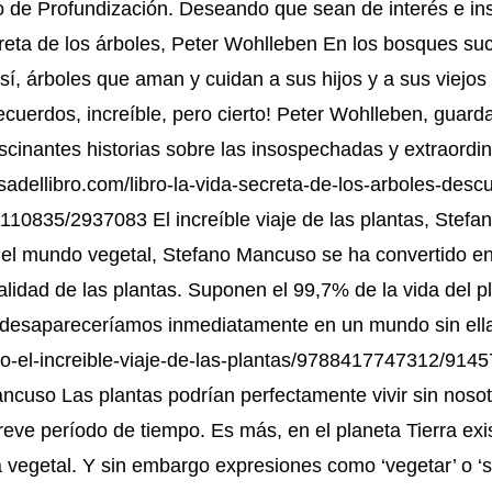
o de Profundización. Deseando que sean de interés e ins
creta de los árboles, Peter Wohlleben En los bosques s
í, árboles que aman y cuidan a sus hijos y a sus viejos
cuerdos, increíble, pero cierto! Peter Wohlleben, guarda
ascinantes historias sobre las insospechadas y extraordin
sadellibro.com/libro-la-vida-secreta-de-los-arboles-des
0835/2937083 El increíble viaje de las plantas, Stefa
n el mundo vegetal, Stefano Mancuso se ha convertido en 
lidad de las plantas. Suponen el 99,7% de la vida del pl
 desapareceríamos inmediatamente en un mundo sin ella
ro-el-increible-viaje-de-las-plantas/9788417747312/91457
ncuso Las plantas podrían perfectamente vivir sin nosot
reve período de tiempo. Es más, en el planeta Tierra exi
 vegetal. Y sin embargo expresiones como ‘vegetar’ o ‘se