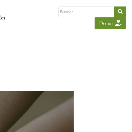
ión
Donar