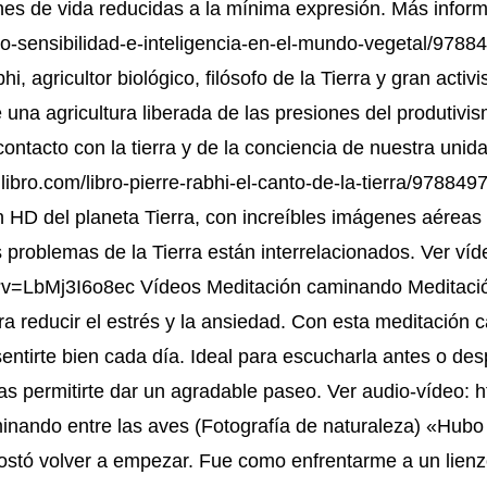
nes de vida reducidas a la mínima expresión. Más inform
bro-sensibilidad-e-inteligencia-en-el-mundo-vegetal/97
hi, agricultor biológico, filósofo de la Tierra y gran acti
una agricultura liberada de las presiones del produtivis
 contacto con la tierra y de la conciencia de nuestra un
llibro.com/libro-pierre-rabhi-el-canto-de-la-tierra/978
 HD del planeta Tierra, con increíbles imágenes aérea
problemas de la Tierra están interrelacionados. Ver víd
v=LbMj3I6o8ec Vídeos Meditación caminando Meditación
 reducir el estrés y la ansiedad. Con esta meditación
sentirte bien cada día. Ideal para escucharla antes o des
s permitirte dar un agradable paseo. Ver audio-vídeo:
nando entre las aves (Fotografía de naturaleza) «Hubo
stó volver a empezar. Fue como enfrentarme a un lienz