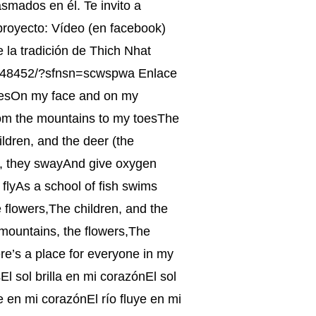
asmados en él. Te invito a
proyecto: Vídeo (en facebook)
 la tradición de Thich Nhat
048452/?sfnsn=scwspwa Enlace
shinesOn my face and on my
From the mountains to my toesThe
ildren, and the deer (the
es, they swayAnd give oxygen
flyAs a school of fish swims
 flowers,The children, and the
 mountains, the flowers,The
re’s a place for everyone in my
El sol brilla en mi corazónEl sol
ye en mi corazónEl río fluye en mi