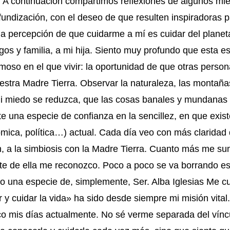
A continuación compartimos reflexiones de algunos mi
fundización, con el deseo de que resulten inspiradoras 
a percepción de que cuidarme a mí es cuidar del planeta
os y familia, a mi hija. Siento muy profundo que esta e
moso en el que vivir: la oportunidad de que otras perso
stra Madre Tierra. Observar la naturaleza, las montañas
e mi miedo se reduzca, que las cosas banales y mundana
te una especie de confianza en la sencillez, en que exist
nómica, política…) actual. Cada día veo con más claridad
ción, a la simbiosis con la Madre Tierra. Cuanto más me s
te de ella me reconozco. Poco a poco se va borrando esa 
o una especie de, simplemente, Ser. Alba Iglesias Me cu
 y cuidar la vida» ha sido desde siempre mi misión vital
dico mis días actualmente. No sé verme separada del ví