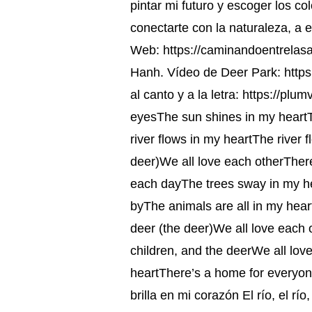
pintar mi futuro y escoger los co
conectarte con la naturaleza, a
Web: https://caminandoentrelasa
Hanh. Vídeo de Deer Park: htt
al canto y a la letra: https://pl
eyesThe sun shines in my heartTh
river flows in my heartThe river 
deer)We all love each otherTher
each dayThe trees sway in my hea
byThe animals are all in my hear
deer (the deer)We all love each
children, and the deerWe all lov
heartThere’s a home for everyone 
brilla en mi corazón El río, el r