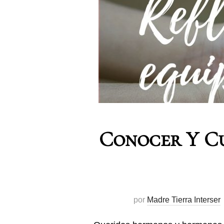
Conocer Y Cu
por
Madre Tierra Interser