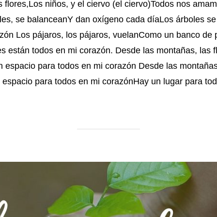
 flores,Los niños, y el ciervo (el ciervo)Todos nos am
oles, se balanceanY dan oxígeno cada díaLos árboles s
azón Los pájaros, los pájaros, vuelanComo un banco de
 están todos en mi corazón. Desde las montañas, las flo
spacio para todos en mi corazón Desde las montañas, l
spacio para todos en mi corazónHay un lugar para to