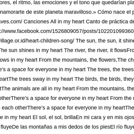
lores, el ritmo, las emociones y el tono que quedarían pl
 enamorarte de este planeta maravilloso.» Cómo nace el 
ves.com/ Canciones All in my heart Canto de práctica de
ps://www.facebook.com/1526809057/posts/10220109936
umvillage.or.id/heart-children-song/ The sun, the sun, it 
e sun shines in my heart The river, the river, it flows
flows in my heart From the mountains, the flowers,The ch
e’s a space for everyone in my heart The trees, the tre
rtThe trees sway in my heart The birds, the birds, they 
tThe animals are all in my heart From the mountains, the
 otherThere’s a space for everyone in my heart From the
e each otherThere’s a space for everyone in my heartThe
in my heart El sol, el sol, brillaEn mi cara y en mis ojos
ío, fluyeDe las montañas a mis dedos de los piesEl río flu