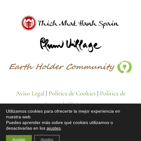
Aviso Legal
|
Política de Cookies
|
Política de
Privacidad
|
Contacto
Utilizamos cookies para ofrecerte la mejor experiencia en
nuestra web.
Puedes aprender más sobre qué cookies utilizamos o
desactivarlas en los
ajustes
.
© Todos los derechos reservados
Aceptar
Ajustes